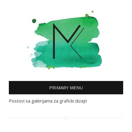
Skip
to
content
PRIMARY MENU
Postovi sa galerijama za graficki dizajn