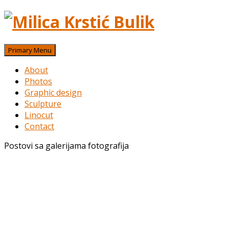
Skip
to
content
Primary Menu
About
Photos
Graphic design
Sculpture
Linocut
Contact
Postovi sa galerijama fotografija